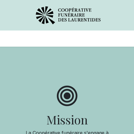
Avis de décès
Services offerts
Mission
La Coopérative funéraire s'engage à