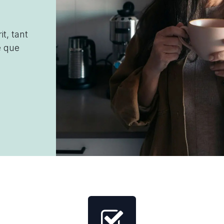
t, tant
e que