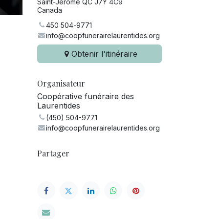
Saint-Jérôme QC J7Y 4C9
Canada
450 504-9771
info@coopfunerairelaurentides.org
Obtenir l'itinéraire
Organisateur
Coopérative funéraire des
Laurentides
(450) 504-9771
info@coopfunerairelaurentides.org
Partager