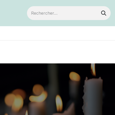
Devenir membre
Votre coopérative
Év