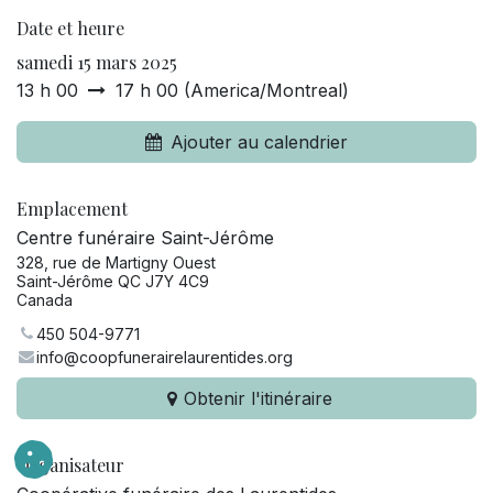
Date et heure
samedi 15 mars 2025
13 h 00
17 h 00
(
America/Montreal
)
Ajouter au calendrier
Emplacement
Centre funéraire Saint-Jérôme
328, rue de Martigny Ouest
Saint-Jérôme QC J7Y 4C9
Canada
450 504-9771
info@coopfunerairelaurentides.org
Obtenir l'itinéraire
Organisateur