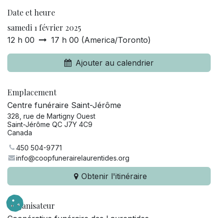
Date et heure
samedi 1 février 2025
12 h 00
17 h 00
(
America/Toronto
)
Ajouter au calendrier
Emplacement
Centre funéraire Saint-Jérôme
328, rue de Martigny Ouest
Saint-Jérôme QC J7Y 4C9
Canada
450 504-9771
info@coopfunerairelaurentides.org
Obtenir l'itinéraire
Organisateur