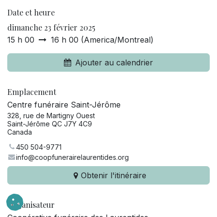
Date et heure
dimanche 23 février 2025
15 h 00
16 h 00
(
America/Montreal
)
Ajouter au calendrier
Emplacement
Centre funéraire Saint-Jérôme
328, rue de Martigny Ouest
Saint-Jérôme QC J7Y 4C9
Canada
450 504-9771
info@coopfunerairelaurentides.org
Obtenir l'itinéraire
Organisateur