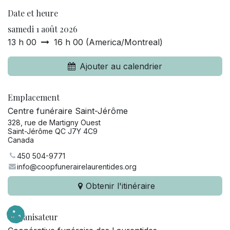
Date et heure
samedi 1 août 2026
13 h 00
16 h 00
(
America/Montreal
)
Ajouter au calendrier
Emplacement
Centre funéraire Saint-Jérôme
328, rue de Martigny Ouest
Saint-Jérôme QC J7Y 4C9
Canada
450 504-9771
info@coopfunerairelaurentides.org
Obtenir l'itinéraire
Organisateur