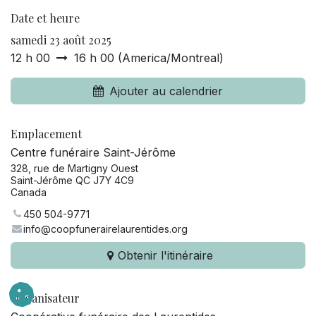
Date et heure
samedi 23 août 2025
12 h 00
16 h 00
(
America/Montreal
)
Ajouter au calendrier
Emplacement
Centre funéraire Saint-Jérôme
328, rue de Martigny Ouest
Saint-Jérôme QC J7Y 4C9
Canada
450 504-9771
info@coopfunerairelaurentides.org
Obtenir l'itinéraire
Organisateur