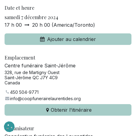
Date et heure
samedi 7 décembre 2024
17 h 00
20 h 00
(
America/Toronto
)
Ajouter au calendrier
Emplacement
Centre funéraire Saint-Jérôme
328, rue de Martigny Ouest
Saint-Jérôme QC J7Y 4C9
Canada
450 504-9771
info@coopfunerairelaurentides.org
Obtenir l'itinéraire
Organisateur