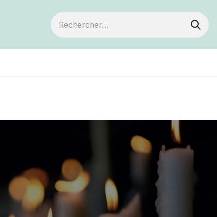
Devenir membre
Votre coopérative
Év