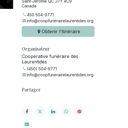
Saint-Jérôme QC J7Y 4C9
Canada
450 504-9771
info@coopfunerairelaurentides.org
Obtenir l'itinéraire
Organisateur
Coopérative funéraire des
Laurentides
(450) 504-9771
info@coopfunerairelaurentides.org
Partager