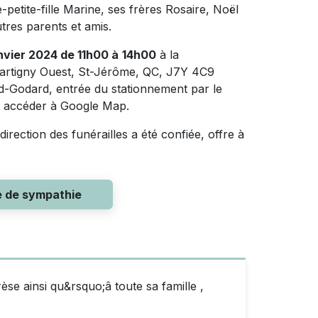
-petite-fille Marine, ses frères Rosaire, Noël
tres parents et amis.
nvier 2024 de 11h00 à
14h00
à la
Martigny Ouest, St-Jérôme, QC, J7Y 4C9
nd-Godard, entrée du stationnement par le
 accéder à Google Map.
a direction des funérailles a été confiée, offre à
e de sympathie
se ainsi qu&rsquo;â toute sa famille ,