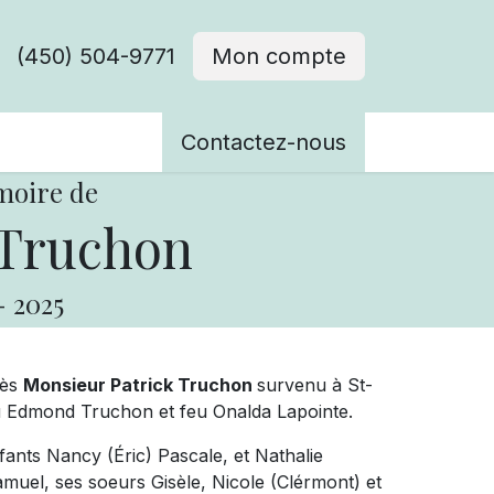
(450) 504-9771
Mon compte
ènements
Contactez-nous
moire de
 Truchon
-
2025
cès
Monsieur Patrick Truchon
survenu à St-
 Feu Edmond Truchon et feu Onalda Lapointe.
enfants Nancy (Éric) Pascale, et Nathalie
amuel, ses soeurs Gisèle, Nicole (Clérmont) et