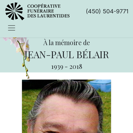
(450) 504-9771
À la mémoire de
JEAN-PAUL BÉLAIR
1939
-
2018