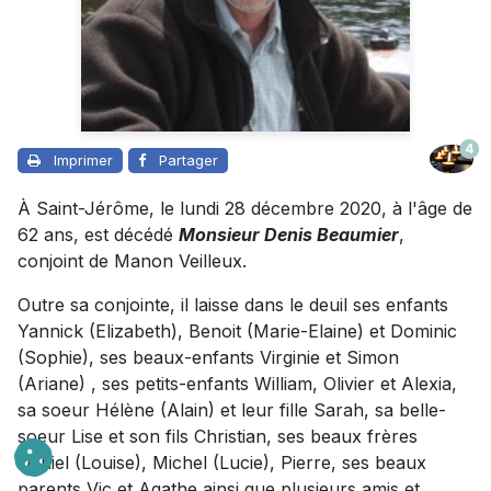
4
Imprimer
Partager
À Saint-Jérôme, le lundi 28 décembre 2020, à l'âge de
62 ans, est décédé
Monsieur Denis Beaumier
,
conjoint de Manon Veilleux.
Outre sa conjointe, il laisse dans le deuil ses enfants
Yannick (Elizabeth), Benoit (Marie-Elaine) et Dominic
(Sophie), ses beaux-enfants
Virginie et Simon
(Ariane)
, ses petits-enfants
William, Olivier et Alexia
,
s
a soeur Hélène (Alain) et leur fille Sarah, s
a belle-
soeur Lise et son fils Christian, ses b
eaux frères
Daniel (Louise), Michel (Lucie), Pierre, ses b
eaux
parents Vic et Agathe a
insi que plusieurs amis et